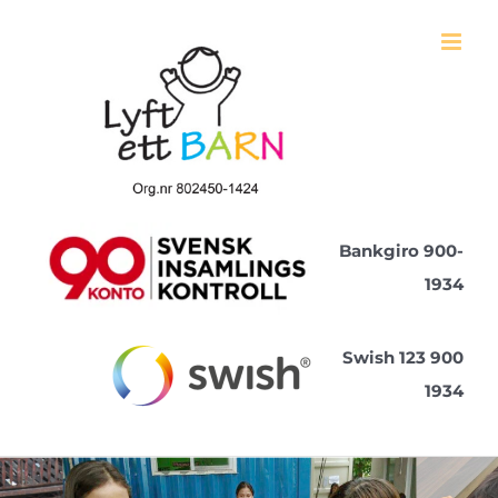
Fortsätt
till
innehållet
Bankgiro 900-
1934
Swish 123 900
1934