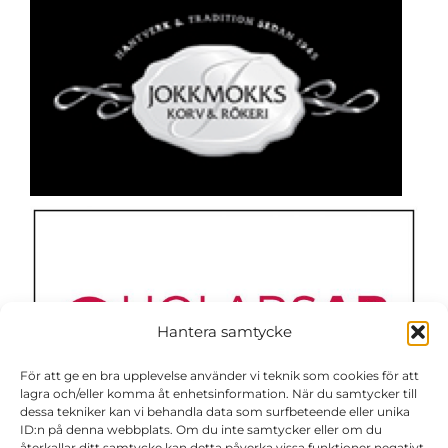
Hantera samtycke
För att ge en bra upplevelse använder vi teknik som cookies för att
lagra och/eller komma åt enhetsinformation. När du samtycker till
dessa tekniker kan vi behandla data som surfbeteende eller unika
ID:n på denna webbplats. Om du inte samtycker eller om du
återkallar ditt samtycke kan detta påverka vissa funktioner negativt.