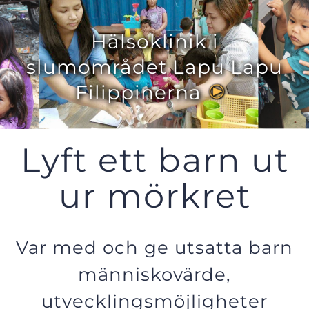
Hälsoklinik i
slumområdet Lapu Lapu
Filippinerna
Lyft ett barn ut
ur mörkret
Var med och ge utsatta barn
människovärde,
utvecklingsmöjligheter